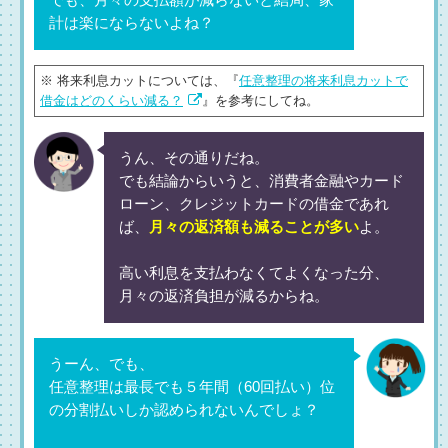
でも、月々の支払額が減らないと結局、家
計は楽にならないよね？
※ 将来利息カットについては、『
任意整理の将来利息カットで
借金はどのくらい減る？
』を参考にしてね。
うん、その通りだね。
でも結論からいうと、消費者金融やカード
ローン、クレジットカードの借金であれ
ば、
月々の返済額も減ることが多い
よ。
高い利息を支払わなくてよくなった分、
月々の返済負担が減るからね。
うーん、でも、
任意整理は最長でも５年間（60回払い）位
の分割払いしか認められないんでしょ？