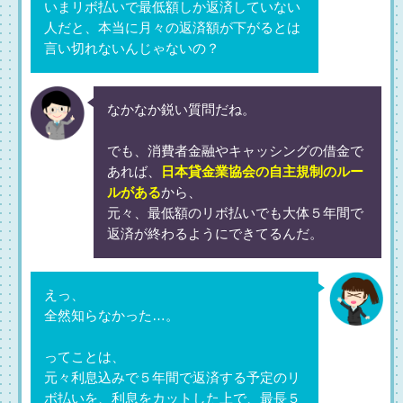
いまリボ払いで最低額しか返済していない
人だと、本当に月々の返済額が下がるとは
言い切れないんじゃないの？
なかなか鋭い質問だね。
でも、消費者金融やキャッシングの借金で
あれば、
日本貸金業協会の自主規制のルー
ルがある
から、
元々、最低額のリボ払いでも大体５年間で
返済が終わるようにできてるんだ。
えっ、
全然知らなかった…。
ってことは、
元々利息込みで５年間で返済する予定のリ
ボ払いを、利息をカットした上で、最長５