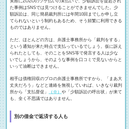
実際にZOZOのツケ払いの未払いで、少額訴訟を提起され
た事例はSNSでは見つけることができませんでした。少
額訴訟は、同じ簡易裁判所には年間10回までしか申し立
てられないという制約もあるため、そう頻繁に利用できる
ものではありません。
ただ、ほとんどの方は、弁護士事務所から「裁判をする」
という通知が来た時点で支払っているでしょう。仮に訴え
られたとしても、そのことをSNS等で発言する人は少な
いでしょうから、そのような事例を口コミで見ないからと
いって油断はできません。
相手は債権回収のプロの弁護士事務所ですから、「まあ大
丈夫だろう」などと連絡を無視していれば、いきなり裁判
所から「支払督促」
（※）
や「少額訴訟の呼出状」が来て
も、全く不思議ではありません。
別の借金で返済する人も