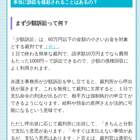
本当に訴訟を提起されることはあるの？
まず少額訴訟って何？
「少額訴訟」は、60万円以下の金額の小さいお金を対象
とする裁判です
（※）
。
１日で終わる簡単な裁判で、請求額10万円までなら費用
もたった1000円～で訴訟できるので、少額の債権回収に
よく利用されます。
弁護士事務所が少額訴訟を申し立てると、裁判所から呼出
状が届きます。これを無視して裁判に欠席すると、１日で
支払命令の判決が出るので、相手方は強制執行の申立てが
できるようになります。給料や預金の差押さえが法的に可
能になるという意味です。
ただし呼出状に応じて裁判所に出頭して、「きちんと分割
で支払う意思があります」「今すぐは支払えない事情があ
るが、支払う意思はあります」と言えば、裁判官は適切な