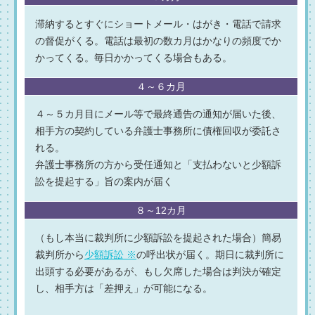
滞納するとすぐにショートメール・はがき・電話で請求
の督促がくる。電話は最初の数カ月はかなりの頻度でか
かってくる。毎日かかってくる場合もある。
４～６カ月
４～５カ月目にメール等で最終通告の通知が届いた後、
相手方の契約している弁護士事務所に債権回収が委託さ
れる。
弁護士事務所の方から受任通知と「支払わないと少額訴
訟を提起する」旨の案内が届く
８～12カ月
（もし本当に裁判所に少額訴訟を提起された場合）簡易
裁判所から
少額訴訟 ※
の呼出状が届く。期日に裁判所に
出頭する必要があるが、もし欠席した場合は判決が確定
し、相手方は「差押え」が可能になる。