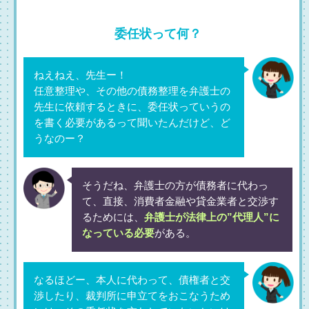
委任状って何？
ねえねえ、先生ー！
任意整理や、その他の債務整理を弁護士の
先生に依頼するときに、委任状っていうの
を書く必要があるって聞いたんだけど、ど
うなのー？
そうだね、弁護士の方が債務者に代わっ
て、直接、消費者金融や貸金業者と交渉す
るためには、
弁護士が法律上の”代理人”に
なっている必要
がある。
なるほどー、本人に代わって、債権者と交
渉したり、裁判所に申立てをおこなうため