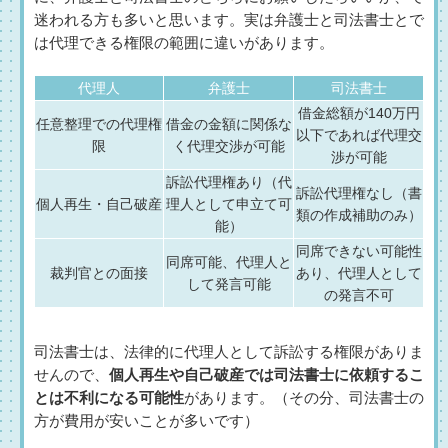
迷われる方も多いと思います。実は弁護士と司法書士とで
は代理できる権限の範囲に違いがあります。
代理人
弁護士
司法書士
借金総額が140万円
任意整理での代理権
借金の金額に関係な
以下であれば代理交
限
く代理交渉が可能
渉が可能
訴訟代理権あり（代
訴訟代理権なし（書
個人再生・自己破産
理人として申立て可
類の作成補助のみ）
能）
同席できない可能性
同席可能、代理人と
裁判官との面接
あり、代理人として
して発言可能
の発言不可
司法書士は、法律的に代理人として訴訟する権限がありま
せんので、
個人再生や自己破産では司法書士に依頼するこ
とは不利になる可能性
があります。（その分、司法書士の
方が費用が安いことが多いです）