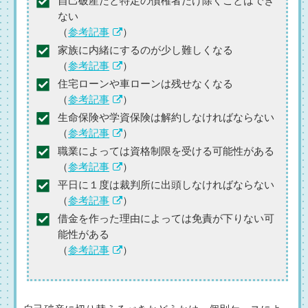
自己破産だと特定の債権者だけ除くことはでき
ない
（
参考記事
）
家族に内緒にするのが少し難しくなる
（
参考記事
）
住宅ローンや車ローンは残せなくなる
（
参考記事
）
生命保険や学資保険は解約しなければならない
（
参考記事
）
職業によっては資格制限を受ける可能性がある
（
参考記事
）
平日に１度は裁判所に出頭しなければならない
（
参考記事
）
借金を作った理由によっては免責が下りない可
能性がある
（
参考記事
）