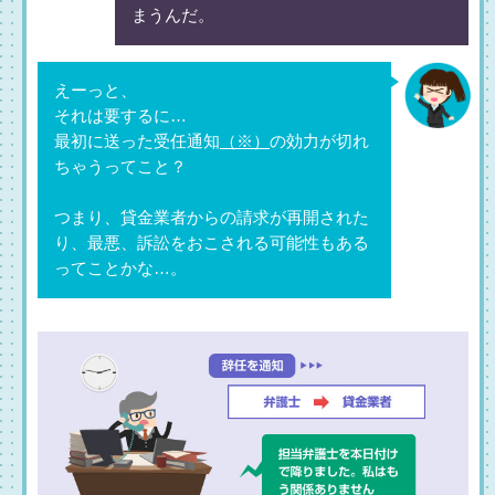
まうんだ。
えーっと、
それは要するに…
最初に送った受任通知
（※）
の効力が切れ
ちゃうってこと？
つまり、貸金業者からの請求が再開された
り、最悪、訴訟をおこされる可能性もある
ってことかな…。