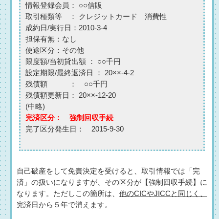
情報登録会員： ○○信販
取引種類等 ： クレジットカード
消費性
成約日/実行日：2010-3-4
担保有無：なし
使途区分：その他
限度額/当初貸出額 ： ○○千円
設定期限/最終返済日 ： 20××-4-2
残債額 ： ○○千円
残債額更新日
： 20××-12-20
(中略)
完済区分
： 強制回収手続
完了区分発生日
： 2015-9-30
自己破産をして免責決定を受けると、取引情報では「完
済」の扱いになりますが、その区分が【強制回収手続】に
なります。ただしこの箇所は、
他のCICやJICCと同じく、
完済日から５年で消えます
。