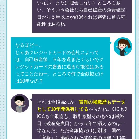
いない、または照会しない）ところも多
い。そういう会社なら自己破産の免責確定
日から５年以上が経過すれば審査に通る可
能性はあるね。
なるほどー。
じゃあクレジットカードの会社によって
は、自己破産後、５年を過ぎたくらいでク
レジットカードの審査に通る可能性はある
ってことだねー。ところで何で全銀協だけ
は10年なの？
それは全銀協のみ、
官報の掲載歴もデータ
として10年間保有してる
からだね。CICもJ
ICCも全銀協も、取引履歴そのものは最終
日（破産免責日）から５年で消えるのは一
緒なんだ。ただ全銀協だけは別途、国の
「官報」に掲載された破産者の情報も10年