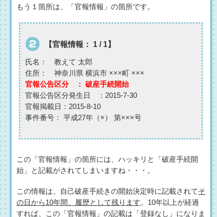
もう１箇所は、「官報情報」の箇所です。
【官報情報： 1 / 1】
氏名
： 教えて 太郎
住所
： 神奈川県 横浜市 ×××町 ×××
官報公告区分 ： 破産手続開始
官報公告区分発生日 ：2015-7-30
官報掲載日：2015-8-10
事件番号： 平成27年（×） 第×××号
この「官報情報」の箇所には、ハッキリと「破産手続開
始」と記載がされてしまいますね・・・。
この情報は、自己破産手続きの開始決定時に記載されて
そ
の日から10年間、履歴として残ります
。10年以上が経過
すれば、この「官報情報」の記載は「登録なし」になりま