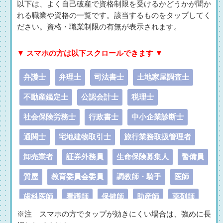
以下は、よく自己破産で資格制限を受けるかどうかが聞か
れる職業や資格の一覧です。該当するものを
タップ
してく
ださい。資格・職業制限の有無が表示されます。
▼ スマホの方は以下スクロールできます ▼
弁護士
弁理士
司法書士
土地家屋調査士
不動産鑑定士
公認会計士
税理士
社会保険労務士
行政書士
中小企業診断士
通関士
宅地建物取引士
旅行業務取扱管理者
卸売業者
証券外務員
生命保険募集人
警備員
質屋
教育委員会委員
調教師・騎手
医師
歯科医師
看護師
保健師
助産師
薬剤師
※注 スマホの方でタップが効きにくい場合は、強めに長
建築士
公務員
貸金業務取扱主任者