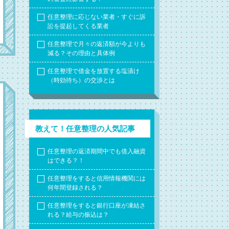
任意整理に応じない業者・すぐに訴
訟を提起してくる業者
任意整理で月々の返済額が今よりも
減る？その理由と具体例
任意整理で借金を放置する塩漬け
（時効待ち）の交渉とは
教えて！任意整理の人気記事
任意整理の返済期間中でも借入融資
はできる？！
任意整理をすると信用情報機関には
何年間登録される？
任意整理をすると銀行口座が凍結さ
れる？給与の振込は？