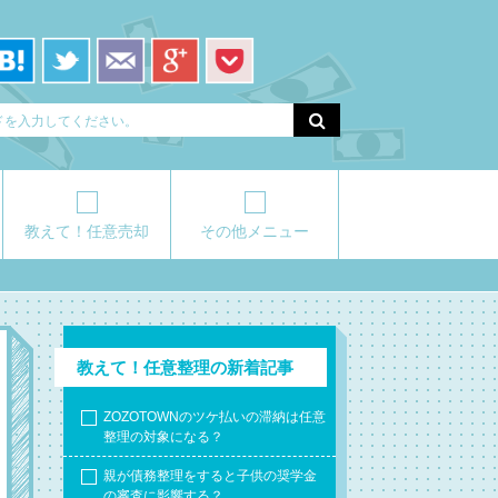
教えて！任意売却
その他メニュー
教えて！任意整理の新着記事
ZOZOTOWNのツケ払いの滞納は任意
整理の対象になる？
親が債務整理をすると子供の奨学金
の審査に影響する？