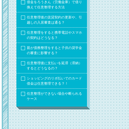
借金をろうきん（労働金庫）で借り
換えて任意整理する方法
任意整理後の賃貸契約の更新や、引
越しの入居審査は通る？
任意整理をすると携帯電話やスマホ
の契約はどうなる？
親が債務整理をすると子供の奨学金
の審査に影響する？
任意整理後に支払いを延滞（滞納）
するとどうなるの？
ショッピングのリボ払いでのカード
借金は任意整理できる？！
任意整理ができない場合や断られる
ケース