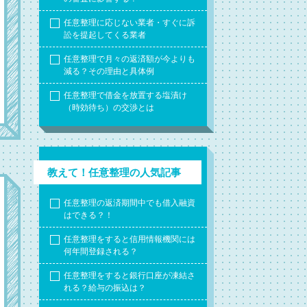
任意整理に応じない業者・すぐに訴
訟を提起してくる業者
任意整理で月々の返済額が今よりも
減る？その理由と具体例
任意整理で借金を放置する塩漬け
（時効待ち）の交渉とは
教えて！任意整理の人気記事
任意整理の返済期間中でも借入融資
はできる？！
任意整理をすると信用情報機関には
何年間登録される？
任意整理をすると銀行口座が凍結さ
れる？給与の振込は？