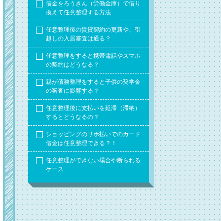
借金をろうきん（労働金庫）で借り
換えて任意整理する方法
任意整理後の賃貸契約の更新や、引
越しの入居審査は通る？
任意整理をすると携帯電話やスマホ
の契約はどうなる？
親が債務整理をすると子供の奨学金
の審査に影響する？
任意整理後に支払いを延滞（滞納）
するとどうなるの？
ショッピングのリボ払いでのカード
借金は任意整理できる？！
任意整理ができない場合や断られる
ケース