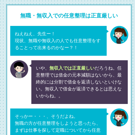
無職・無収入での任意整理は正直厳しい
ねえねえ、先生ー！
現状、無職や無収入の人でも任意整理をす
ることって出来るのかなー？！
いや、
無収入では正直厳しい
だろうね。任
意整理では借金の元本減額はないから、最
終的には分割で借金を返済しないといけな
い。無収入で借金が返済できるとは思えな
いからね。。
そっかー・・・、そうだよね。
無職の方が任意整理をしようと思ったら、
まずは仕事を探して定職についてから任意