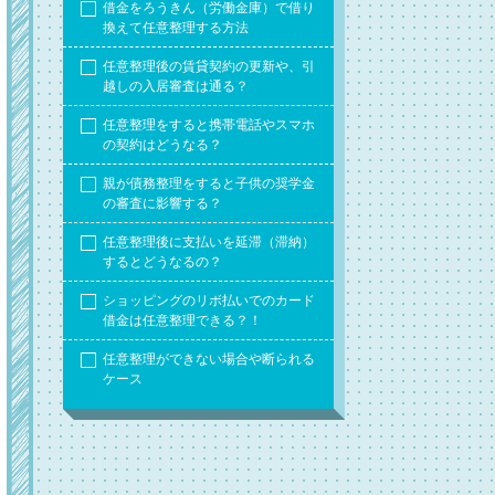
借金をろうきん（労働金庫）で借り
換えて任意整理する方法
任意整理後の賃貸契約の更新や、引
越しの入居審査は通る？
任意整理をすると携帯電話やスマホ
の契約はどうなる？
親が債務整理をすると子供の奨学金
の審査に影響する？
任意整理後に支払いを延滞（滞納）
するとどうなるの？
ショッピングのリボ払いでのカード
借金は任意整理できる？！
任意整理ができない場合や断られる
ケース