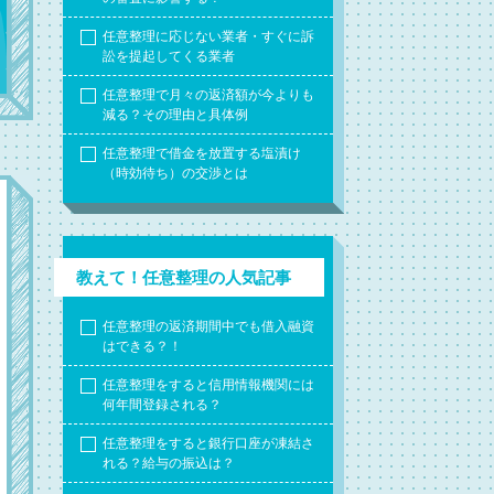
任意整理に応じない業者・すぐに訴
訟を提起してくる業者
任意整理で月々の返済額が今よりも
減る？その理由と具体例
任意整理で借金を放置する塩漬け
（時効待ち）の交渉とは
教えて！任意整理の人気記事
任意整理の返済期間中でも借入融資
はできる？！
任意整理をすると信用情報機関には
何年間登録される？
任意整理をすると銀行口座が凍結さ
れる？給与の振込は？