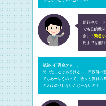
銀行やカード
でも公的機関
会に
「緊急小
円までを無利
緊急小口資金かぁ…。
聞いたことはあるけど…、市役所の
でもあーゆうのって、色々と貸付の
の人は借りれないんじゃないの？