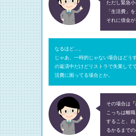
ただし緊急小
「生活費」を
それに借金が
なるほど…。
じゃあ、一時的じゃない場合はどう
の返済中だけどリストラで失業して
活費に困ってる場合とか。
その場合は
「
こっちは離職
すること、自
るかるまでの