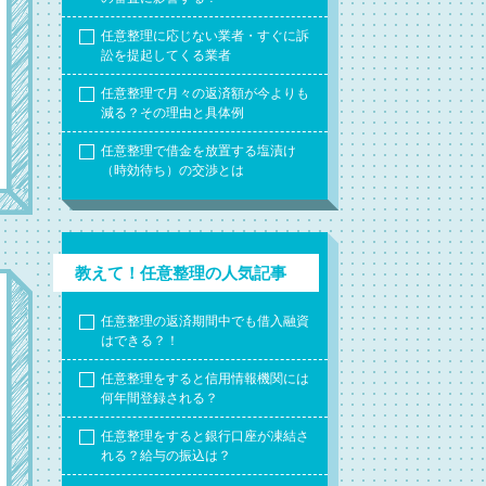
任意整理に応じない業者・すぐに訴
訟を提起してくる業者
任意整理で月々の返済額が今よりも
減る？その理由と具体例
任意整理で借金を放置する塩漬け
（時効待ち）の交渉とは
教えて！任意整理の人気記事
任意整理の返済期間中でも借入融資
はできる？！
任意整理をすると信用情報機関には
何年間登録される？
任意整理をすると銀行口座が凍結さ
れる？給与の振込は？