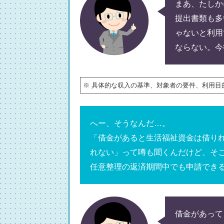
まあ、たしか
提出書類も多
ゃないと利用
ならない。
今
※ 具体的な収入の基準、対象者の要件、利用目
へー、そうなんだ…。
「借金があると生活福祉資金は借り
れない」
って噂も聞くんだけど、そ
任意整理の返済期間中でも申請でき
借金があって