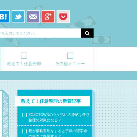
教えて！任意売却
その他メニュー
教えて！任意整理の新着記事
ZOZOTOWNのツケ払いの滞納は任意
整理の対象になる？
親が債務整理をすると子供の奨学金
の審査に影響する？