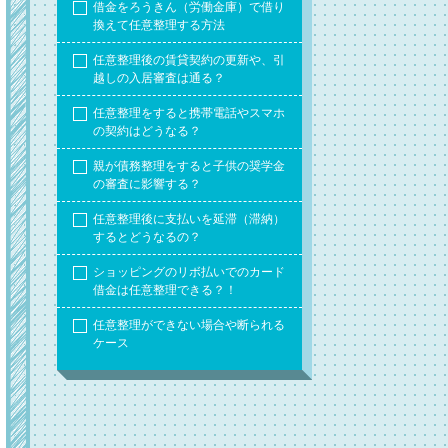
借金をろうきん（労働金庫）で借り
換えて任意整理する方法
任意整理後の賃貸契約の更新や、引
越しの入居審査は通る？
任意整理をすると携帯電話やスマホ
の契約はどうなる？
親が債務整理をすると子供の奨学金
の審査に影響する？
任意整理後に支払いを延滞（滞納）
するとどうなるの？
ショッピングのリボ払いでのカード
借金は任意整理できる？！
任意整理ができない場合や断られる
ケース