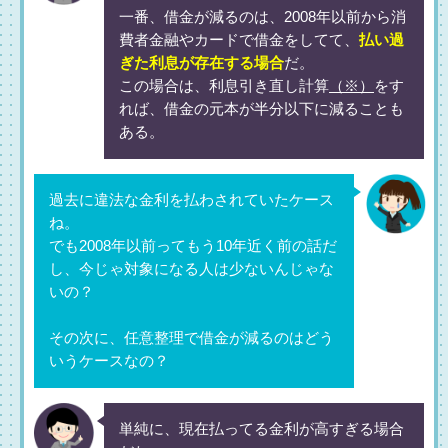
一番、借金が減るのは、2008年以前から消
費者金融やカードで借金をしてて、
払い過
ぎた利息が存在する場合
だ。
この場合は、利息引き直し計算
（※）
をす
れば、借金の元本が半分以下に減ることも
ある。
過去に違法な金利を払わされていたケース
ね。
でも2008年以前ってもう10年近く前の話だ
し、今じゃ対象になる人は少ないんじゃな
いの？
その次に、任意整理で借金が減るのはどう
いうケースなの？
単純に、現在払ってる金利が高すぎる場合