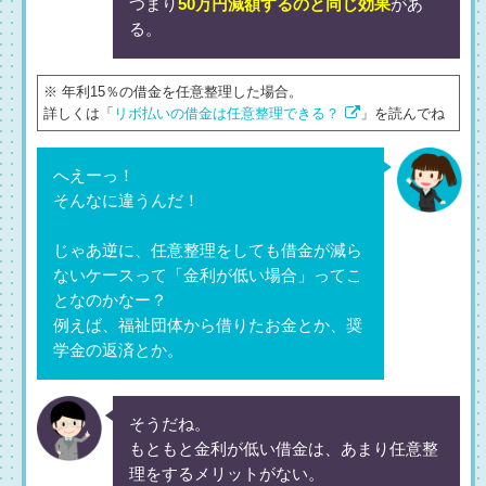
つまり
50万円減額するのと同じ効果
があ
る。
※ 年利15％の借金を任意整理した場合。
詳しくは「
リボ払いの借金は任意整理できる？
」を読んでね
へえーっ！
そんなに違うんだ！
じゃあ逆に、任意整理をしても借金が減ら
ないケースって「金利が低い場合」ってこ
となのかなー？
例えば、福祉団体から借りたお金とか、奨
学金の返済とか。
そうだね。
もともと金利が低い借金は、あまり任意整
理をするメリットがない。