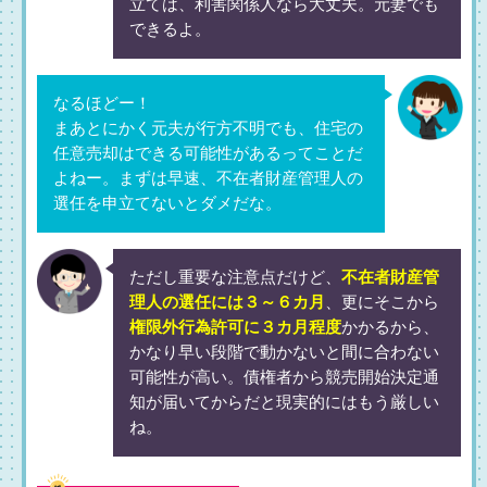
立ては、利害関係人なら大丈夫。元妻でも
できるよ。
なるほどー！
まあとにかく元夫が行方不明でも、住宅の
任意売却はできる可能性があるってことだ
よねー。まずは早速、不在者財産管理人の
選任を申立てないとダメだな。
ただし重要な注意点だけど、
不在者財産管
理人の選任には３～６カ月
、更にそこから
権限外行為許可に３カ月程度
かかるから、
かなり早い段階で動かないと間に合わない
可能性が高い。債権者から競売開始決定通
知が届いてからだと現実的にはもう厳しい
ね。