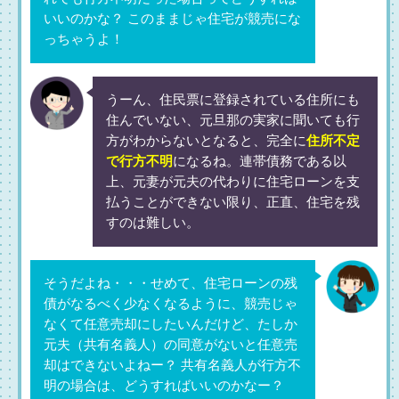
いいのかな？ このままじゃ住宅が競売にな
っちゃうよ！
うーん、住民票に登録されている住所にも
住んでいない、元旦那の実家に聞いても行
方がわからないとなると、完全に
住所不定
で行方不明
になるね。連帯債務である以
上、元妻が元夫の代わりに住宅ローンを支
払うことができない限り、正直、住宅を残
すのは難しい。
そうだよね・・・せめて、住宅ローンの残
債がなるべく少なくなるように、競売じゃ
なくて任意売却にしたいんだけど、たしか
元夫（共有名義人）の同意がないと任意売
却はできないよねー？ 共有名義人が行方不
明の場合は、どうすればいいのかなー？