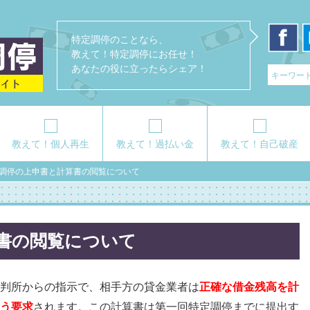
特定調停のことなら、
教えて！特定調停にお任せ！
あなたの役に立ったらシェア！
教えて！個人再生
教えて！過払い金
教えて！自己破産
調停の上申書と計算書の閲覧について
書の閲覧について
判所からの指示で、相手方の貸金業者は
正確な借金残高を計
う要求
されます。この計算書は第一回特定調停までに提出す