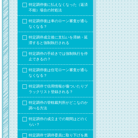
特定調停後に払えなくなった（返済
不能）場合の対処法
特定調停後は車のローン審査が通ら
なくなる？
特定調停成立後に支払いを滞納・延
滞すると強制執行される
特定調停の手続きでは強制執行を停
止できるの？
特定調停後は住宅ローン審査が通ら
なくなる？
特定調停で信用情報が傷ついたりブ
ラックリスト登録される？
特定調停の管轄裁判所がどこなのか
調べる方法
特定調停の成立までの期間はどのく
らい？
特定調停で調停委員に取り下げを薦