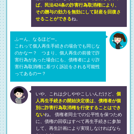
ば、民法424条の詐害行為取消権により、
その贈与の効力を無効にして財産を回復さ
せることができる
ね。
ふーん、なるほどー。
これって個人再生手続きの場合でも同じな
のかなー？ つまり、個人再生の前後で詐
害行為があった場合にも、債権者により詐
害行為取消権に基づく訴訟をされる可能性
ってあるのー？
いや、これは少しややこしいんだけど、
個
人再生手続きの開始決定後は、債権者が個
別に詐害行為取消権を行使することはでき
ない
ね。 債権者同士での公平性を保つため
に、債権の回収はすべて再生手続きに参加
して、再生計画により実現しなければなら