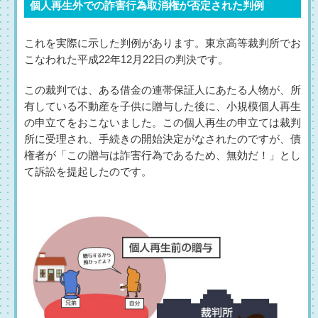
個人再生外での詐害行為取消権が否定された判例
これを実際に示した判例があります。東京高等裁判所でお
こなわれた平成22年12月22日の判決です。
この裁判では、ある借金の連帯保証人にあたる人物が、所
有している不動産を子供に贈与した後に、小規模個人再生
の申立てをおこないました。この個人再生の申立ては裁判
所に受理され、手続きの開始決定がなされたのですが、債
権者が「この贈与は詐害行為であるため、無効だ！」とし
て訴訟を提起したのです。