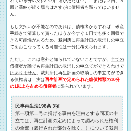
れている分の支払いの目途がたたない）、または２回、３
回と滞納が続く場合はさすがに債権者も黙ってはいませ
ん。
もし支払いが不能なのであれば、債権者からすれば、破産
手続きで清算して貰ったほうが今すぐ１円でも多く回収で
きる可能性があるため、裁判所に再生計画の取消しの申立
てをおこなってくる可能性は十分に考えられます。
ただし、これは意外と知られていないことですが、
全ての
債権者が誰でも再生計画の取消しの申立てができるわけで
はありません
。裁判所に再生計画の取消しの申立てができ
る債権者は、実は
再生計画で定められた総債権額の10分
の1以上を占める債権者
に限られています。
民事再生法198条 3項
第一項第二号に掲げる事由を理由とする同項の申
立ては、再生計画の定めによって認められた権利
の全部（履行された部分を除く。）について裁判