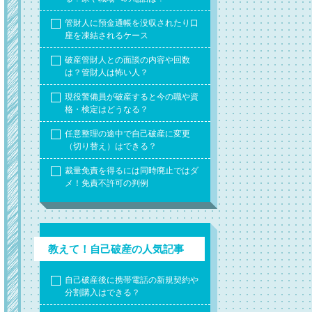
管財人に預金通帳を没収されたり口
座を凍結されるケース
破産管財人との面談の内容や回数
は？管財人は怖い人？
現役警備員が破産すると今の職や資
格・検定はどうなる？
任意整理の途中で自己破産に変更
（切り替え）はできる？
裁量免責を得るには同時廃止ではダ
メ！免責不許可の判例
教えて！自己破産の人気記事
自己破産後に携帯電話の新規契約や
分割購入はできる？