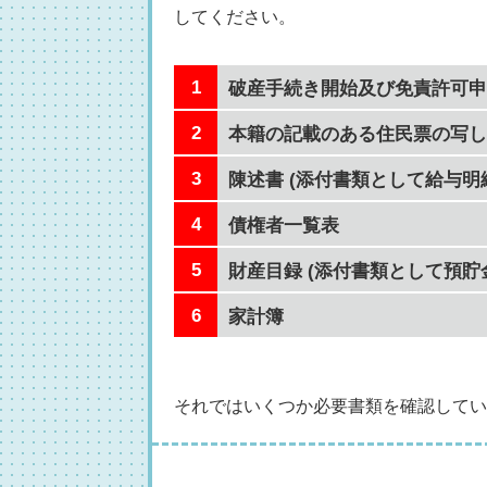
してください。
破産手続き開始及び免責許可申
本籍の記載のある住民票の写し
陳述書 (添付書類として給与
債権者一覧表
財産目録 (添付書類として預
家計簿
それではいくつか必要書類を確認してい