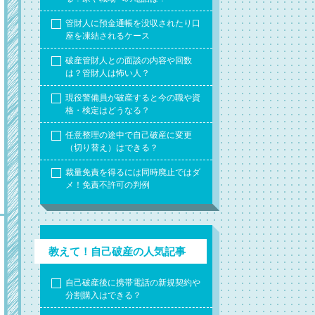
管財人に預金通帳を没収されたり口
座を凍結されるケース
破産管財人との面談の内容や回数
は？管財人は怖い人？
現役警備員が破産すると今の職や資
格・検定はどうなる？
任意整理の途中で自己破産に変更
（切り替え）はできる？
裁量免責を得るには同時廃止ではダ
メ！免責不許可の判例
教えて！自己破産の人気記事
自己破産後に携帯電話の新規契約や
分割購入はできる？