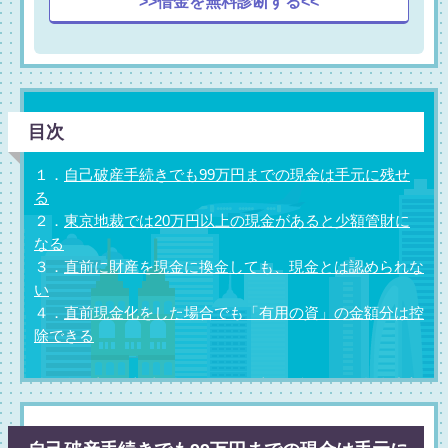
>>借金を無料診断する<<
目次
１．
自己破産手続きでも99万円までの現金は手元に残せ
る
２．
東京地裁では20万円以上の現金があると少額管財に
なる
３．
直前に財産を現金に換金しても、現金とは認められな
い
４．
直前現金化をした場合でも「有用の資」の金額分は控
除できる