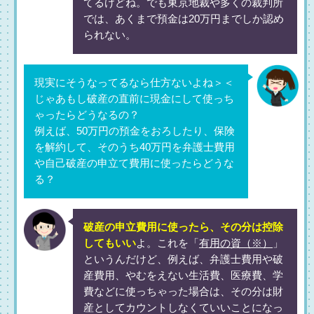
てるけどね。でも東京地裁や多くの裁判所
では、あくまで預金は20万円までしか認め
られない。
現実にそうなってるなら仕方ないよね＞＜
じゃあもし破産の直前に現金にして使っち
ゃったらどうなるの？
例えば、50万円の預金をおろしたり、保険
を解約して、そのうち40万円を弁護士費用
や自己破産の申立て費用に使ったらどうな
る？
破産の申立費用に使ったら、その分は控除
してもいい
よ。これを「
有用の資（※）
」
というんだけど、例えば、弁護士費用や破
産費用、やむをえない生活費、医療費、学
費などに使っちゃった場合は、その分は財
産としてカウントしなくていいことになっ