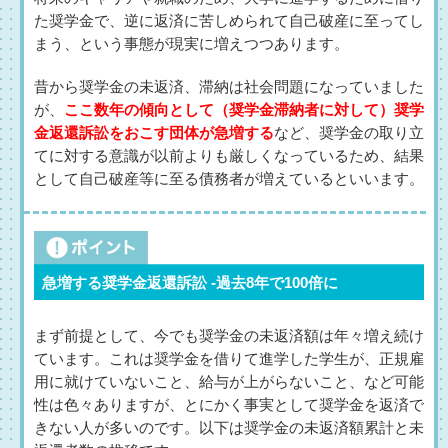
た奨学金で、逆に返済に苦しめられて自己破産に至ってし
まう、という事態が現実に増えつつあります。
昔から奨学金の未返済、滞納は社会問題になっていました
が、
ここ数年の傾向として（奨学金滞納者に対して）奨学
金返還訴訟をおこす団体が急増する
など、奨学金の取り立
てに対する意識が以前よりも厳しくなっているため、結果
として自己破産等に至る債務者が増えているといいます。
急増する奨学金返還訴訟 -過去8年で100倍に
まず前提として、今でも奨学金の未返済額は年々増え続け
ています。これは奨学金を借りて進学した学生が、正規雇
用に就けていないこと、給与が上がらないこと、など可能
性は色々ありますが、とにかく事実として奨学金を返済で
きない人が多いのです。以下は奨学金の未返済額累計と未