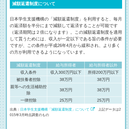
減額返還制度について
日本学生支援機構の「減額返還制度」を利用すると、毎月
の返済額を半分にまで減額して返済することが可能です
（返済期間は２倍になります）。この減額返還制度を適用
して貰うためには、収入が一定以下である旨の条件が必要
ですが、この条件が平成26年4月から緩和され、より多く
の方が利用できるようになっています。
減額返還制度
給与所得者
給与所得者以外
収入条件
収入300万円以下
所得200万円以下
被扶養者控除
38万円
38万円
親等への生活補助控
38万円
38万円
除
一律控除
25万円
25万円
出典：
日本学生支援機構「減額返還制度」について
上記データは2
015年3月時点調査のもの