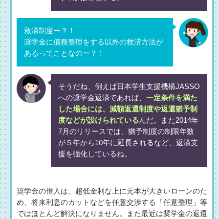
救済制度ー？！
奨学金に債務整理をする以外の救済方法が
あるってことなのー？！
そうだね、例えば日本学生支援機構JASSO
への奨学金返済であれば、
一定条件を満た
した場合には、減額返還制度や返還猶予制
度などが設けられている
んだ。また2014年
7月のリリースでは、猶予制度の制限年数
が５年から10年に延長されるなど、返済支
援を強化しているね。
奨学金の借入は、超低金利な上に元本が大きいローンのた
め、将来利息のカットなどを任意交渉する「任意整理」等
ではほとんど解決になりません。また最近は奨学金の返還