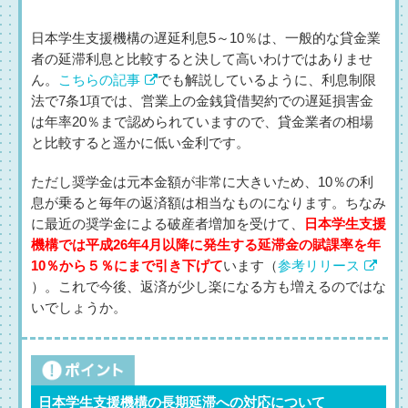
日本学生支援機構の遅延利息5～10％は、一般的な貸金業
者の延滞利息と比較すると決して高いわけではありませ
ん。
こちらの記事
でも解説しているように、利息制限
法で7条1項では、営業上の金銭貸借契約での遅延損害金
は年率20％まで認められていますので、貸金業者の相場
と比較すると遥かに低い金利です。
ただし奨学金は元本金額が非常に大きいため、10％の利
息が乗ると毎年の返済額は相当なものになります。ちなみ
に最近の奨学金による破産者増加を受けて、
日本学生支援
機構では平成26年4月以降に発生する延滞金の賦課率を年
10％から５％にまで引き下げて
います（
参考リリース
）。これで今後、返済が少し楽になる方も増えるのではな
いでしょうか。
日本学生支援機構の長期延滞への対応について