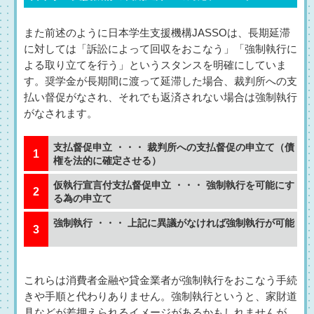
また前述のように日本学生支援機構JASSOは、長期延滞
に対しては「訴訟によって回収をおこなう」「強制執行に
よる取り立てを行う」というスタンスを明確にしていま
す。奨学金が長期間に渡って延滞した場合、裁判所への支
払い督促がなされ、それでも返済されない場合は強制執行
がなされます。
支払督促申立 ・・・ 裁判所への支払督促の申立て（債
権を法的に確定させる）
仮執行宣言付支払督促申立 ・・・ 強制執行を可能にす
る為の申立て
強制執行 ・・・ 上記に異議がなければ強制執行が可能
これらは消費者金融や貸金業者が強制執行をおこなう手続
きや手順と代わりありません。強制執行というと、家財道
具などが差押えられるイメージがあるかもしれませんが、