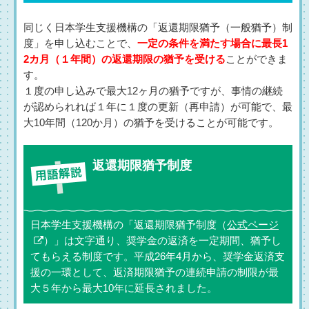
同じく日本学生支援機構の「返還期限猶予（一般猶予）制
度」を申し込むことで、
一定の条件を満たす場合に最長1
2カ月（１年間）の返還期限の猶予を受ける
ことができま
す。
１度の申し込みで最大12ヶ月の猶予ですが、事情の継続
が認められれば１年に１度の更新（再申請）が可能で、最
大10年間（120か月）の猶予を受けることが可能です。
返還期限猶予制度
日本学生支援機構の「返還期限猶予制度（
公式ページ
）」は文字通り、奨学金の返済を一定期間、猶予し
てもらえる制度です。平成26年4月から、奨学金返済支
援の一環として、返済期限猶予の連続申請の制限が最
大５年から最大10年に延長されました。