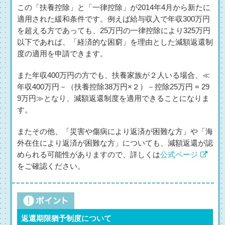
この「扶養控除」と「一律控除」が2014年4月から新たに
適用された緩和条件です。例えば給与収入で年収300万円
を超える方であっても、25万円の一律控除により325万円
以下であれば、「経済的な困窮」を理由とした減額返還制
度の適用を申請できます。
また年収400万円の方でも、扶養家族が２人いる場合、≪
年収400万円－（扶養控除38万円×２）－控除25万円 = 29
9万円≫となり、減額返還制度を適用できることになりま
す。
またその他、「災害や傷病により返済が困難な方」や「海
外在住により返済が困難な方」についても、減額返還が認
められる可能性がありますので、詳しくは
公式ページ
をご確認ください。
返還期限猶予制度について