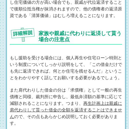
し住宅価値の方が高い場合でも、親戚が代位返済すること
で後順位抵当権が抹消されますので、他の債権者の返済原
資である「清算価値」はむしろ増えることになります。
家族や親戚に代わりに返済して貰う
場合の注意点
もし援助を受ける場合には、個人再生や住宅ローン特則と
いう制度についてしっかり説明をして、「この借金だけで
も先に返済できれば、何とか住宅を残せるんだ」というこ
とをわかりやすく話してお願いする必要があるでしょう。
また肩代わりした借金の分は「求償権」として一般の再生
債権と同様、裁判所に申告し、最低弁済額の基準に応じて
減額されることになります。つまり、
再生計画上は親戚に
肩代わりして貰った借金の全額を返済することはできませ
ん
ので、その点もあらかじめ説明しておく必要がありま
す。