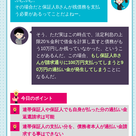
ふむふむ。
その場合だと保証人Bさんが残債務を支払
う必要があるってことだよねー。
そう、ただ実はこの時点で、法定利息の上
限20％金利で借金を計算し直すと債務がも
う10万円しか残っていなかった、というこ
とがあるんだ。この場合、
もし保証人Bさ
んが請求通りに100万円支払ってしまうと9
0万円の過払い金が発生してしまう
ことに
なるんだ。
連帯保証人や保証人でも自身が払った分の過払い金
返還請求は可能
連帯保証人の支払い分を、債務者本人が過払い金請
求する事はできない