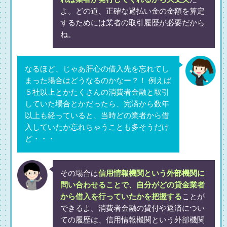
よ。どの道、正確な過払い金の金額を算定
するためには業者の取引履歴が必要だから
ね。
なるほど、じゃあ肝心の借入先を忘れてし
まった場合はどうなるのかなー？！ 例えば
５社以上とかたくさんの消費者金融と取引
していた場合とかだったら、完済から数年
以上も経っていると、当時どの業者から借
入していたか忘れちゃうことも多そうだけ
ど・・・
その場合は
信用情報機関という外部機関に
問い合わせることで、自分がどの貸金業者
から借入を行っていたかを把握する
ことが
できるよ。消費者金融の貸付や返済につい
ての履歴は、信用情報機関という外部機関