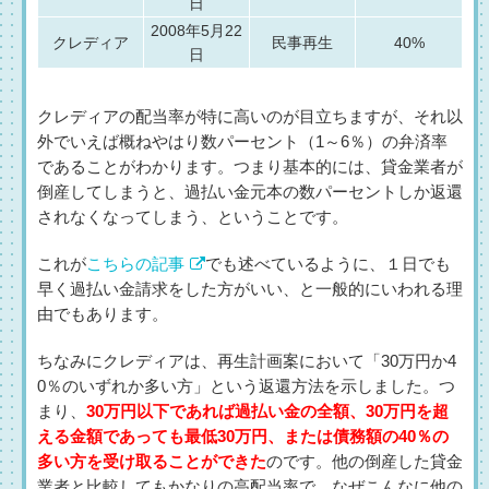
日
2008年5月22
クレディア
民事再生
40%
日
クレディアの配当率が特に高いのが目立ちますが、それ以
外でいえば概ねやはり数パーセント（1～6％）の弁済率
であることがわかります。つまり基本的には、貸金業者が
倒産してしまうと、過払い金元本の数パーセントしか返還
されなくなってしまう、ということです。
これが
こちらの記事
でも述べているように、１日でも
早く過払い金請求をした方がいい、と一般的にいわれる理
由でもあります。
ちなみにクレディアは、再生計画案において「30万円か4
0％のいずれか多い方」という返還方法を示しました。つ
まり、
30万円以下であれば過払い金の全額、30万円を超
える金額であっても最低30万円、または債務額の40％の
多い方を受け取ることができた
のです。他の倒産した貸金
業者と比較してもかなりの高配当率で、なぜこんなに他の