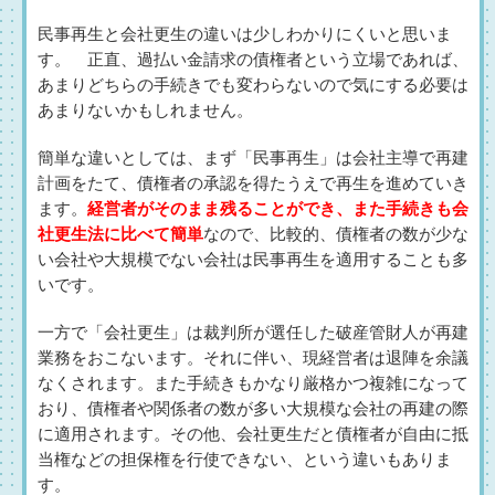
民事再生と会社更生の違いは少しわかりにくいと思いま
す。 正直、過払い金請求の債権者という立場であれば、
あまりどちらの手続きでも変わらないので気にする必要は
あまりないかもしれません。
簡単な違いとしては、まず「民事再生」は会社主導で再建
計画をたて、債権者の承認を得たうえで再生を進めていき
ます。
経営者がそのまま残ることができ、また手続きも会
社更生法に比べて簡単
なので、比較的、債権者の数が少な
い会社や大規模でない会社は民事再生を適用することも多
いです。
一方で「会社更生」は裁判所が選任した破産管財人が再建
業務をおこないます。それに伴い、現経営者は退陣を余議
なくされます。また手続きもかなり厳格かつ複雑になって
おり、債権者や関係者の数が多い大規模な会社の再建の際
に適用されます。その他、会社更生だと債権者が自由に抵
当権などの担保権を行使できない、という違いもありま
す。