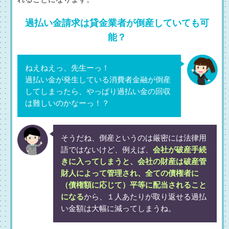
過払い金請求は貸金業者が倒産していても可
能？
ねえねえっ、先生ーっ！
過払い金が発生している消費者金融が倒産
してしまったら、やっぱり過払い金の回収
は難しいのかなーっ！？
そうだね、倒産というのは厳密には法律用
語ではないけど、例えば、
会社が破産手続
きに入ってしまうと、会社の財産は破産管
財人によって管理され、全ての債権者に
（債権額に応じて）平等に配当されること
になる
から、１人あたりが取り返せる過払
い金額は大幅に減ってしまうね。