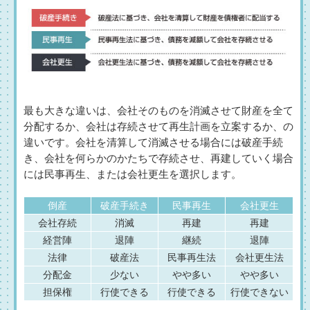
最も大きな違いは、会社そのものを消滅させて財産を全て
分配するか、会社は存続させて再生計画を立案するか、の
違いです。会社を清算して消滅させる場合には破産手続
き、会社を何らかのかたちで存続させ、再建していく場合
には民事再生、または会社更生を選択します。
倒産
破産手続き
民事再生
会社更生
会社存続
消滅
再建
再建
経営陣
退陣
継続
退陣
法律
破産法
民事再生法
会社更生法
分配金
少ない
やや多い
やや多い
担保権
行使できる
行使できる
行使できない