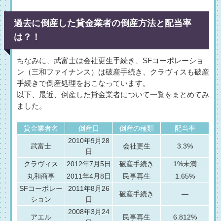
過去に倒産した貸金業者の倒産方法と配当率
は？！
ちなみに、武富士は会社更生手続き、SFコーポレーショ
ン（三和ファイナンス）は破産手続き、クラヴィスも破産
手続きで倒産処理をおこなっています。
以下、最近、倒産した貸金業者について一覧をまとめてみ
ました。
貸金業者名
倒産日
倒産の種類
配当率
2010年9月28
武富士
会社更生
3.3%
日
クラヴィス
2012年7月5日
破産手続き
1%未満
丸和商事
2011年4月8日
民事再生
1.65%
SFコーポレー
2011年8月26
破産手続き
—
ション
日
2008年3月24
アエル
民事再生
6.812%