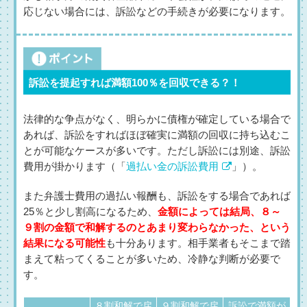
応じない場合には、訴訟などの手続きが必要になります。
訴訟を提起すれば満額100％を回収できる？！
法律的な争点がなく、明らかに債権が確定している場合で
あれば、訴訟をすればほぼ確実に満額の回収に持ち込むこ
とが可能なケースが多いです。ただし訴訟には別途、訴訟
費用が掛かります（「
過払い金の訴訟費用
」）。
また弁護士費用の過払い報酬も、訴訟をする場合であれば
25％と少し割高になるため、
金額によっては結局、８～
９割の金額で和解するのとあまり変わらなかった、という
結果になる可能性
も十分あります。相手業者もそこまで踏
まえて粘ってくることが多いため、冷静な判断が必要で
す。
８割和解で戻
９割和解で戻
訴訟で満額が