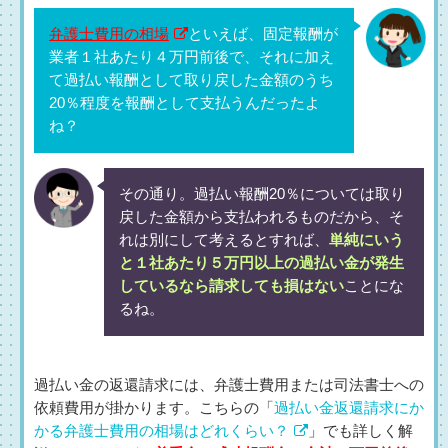
弁護士費用の相場
といえば、固定報酬が
業者１社あたり４万円前後で、それに加え
て過払い報酬として取り戻した金額のうち
20％程度を報酬として支払うんだったよ
ね？
その通り。過払い報酬20％については取り
戻した金額から支払われるものだから、そ
れは別にして考えるとすれば、
単純にいう
と１社あたり５万円以上の過払い金が発生
しているなら請求しても損はない
ことにな
るね。
過払い金の返還請求には、弁護士費用または司法書士への
依頼費用が掛かります。こちらの「
過払い金返還請求にか
かる弁護士費用の相場はどれくらい？
」でも詳しく解