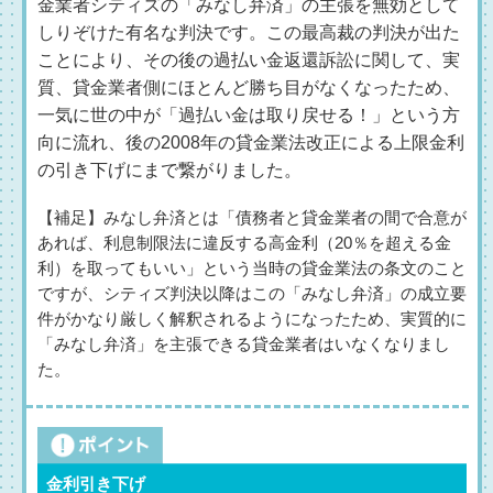
金業者シティズの「みなし弁済」の主張を無効として
しりぞけた有名な判決です。この最高裁の判決が出た
ことにより、その後の過払い金返還訴訟に関して、実
質、貸金業者側にほとんど勝ち目がなくなったため、
一気に世の中が「過払い金は取り戻せる！」という方
向に流れ、後の2008年の貸金業法改正による上限金利
の引き下げにまで繋がりました。
【補足】みなし弁済とは「債務者と貸金業者の間で合意が
あれば、利息制限法に違反する高金利（20％を超える金
利）を取ってもいい」という当時の貸金業法の条文のこと
ですが、シティズ判決以降はこの「みなし弁済」の成立要
件がかなり厳しく解釈されるようになったため、実質的に
「みなし弁済」を主張できる貸金業者はいなくなりまし
た。
金利引き下げ