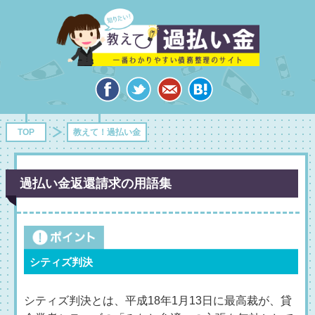
TOP
教えて！過払い金
過払い金返還請求の用語集
シティズ判決
シティズ判決とは、平成18年1月13日に最高裁が、貸