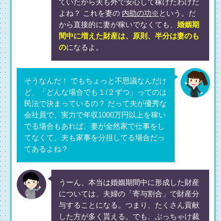
ていたから夫も外で安心して稼げたわけだ
よね？ これを妻の
内助の功※
という。だ
から直接的に妻が稼いでなくても、
婚姻期
間中に増えた財産は、原則、半分は妻のも
の
になるよ。
そうなんだ！ でもちょっと不思議なんだけ
ど、「どんな場合でも１/２ずつ」ってのは
民法で決まっているの？ だって夫が優秀な
会社員で、実力で年収1000万円以上を稼い
でる場合もあれば、妻が全然家で仕事をし
てなくて、夫も家事を分担してる場合だっ
てあるよね？
うーん、本当は婚姻期間中に形成した財産
については、夫婦の「寄与割合」で財産分
与することになる。つまり、たくさん貢献
した方が多く貰える。でも、ぶっちゃけ裁