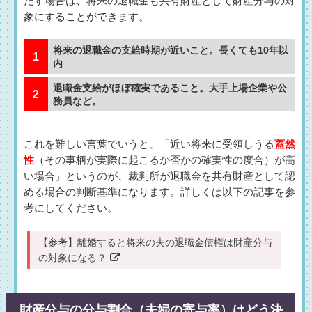
たす場合は、将来の退職金も共有財産として財産分与の対
象にすることができます。
将来の退職金の支給時期が近いこと。長くても10年以
内
退職金支給がほぼ確実であること。大手上場企業や公
務員など。
これを難しい言葉でいうと、「近い将来に受領しうる
蓋然
性
（その事柄が実際に起こるか否かの確実性の度合）が高
い場合」というのが、裁判所が退職金を共有財産として認
める場合の判断基準になります。詳しくは以下の記事を参
考にしてください。
【参考】
離婚すると将来の夫の退職金債権は財産分与
の対象になる？
財産分与の分与割合（夫婦の寄与率）はどう決