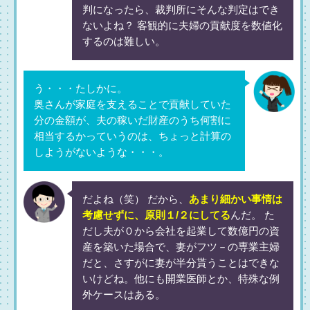
判になったら、裁判所にそんな判定はでき
ないよね？ 客観的に夫婦の貢献度を数値化
するのは難しい。
う・・・たしかに。
奥さんが家庭を支えることで貢献していた
分の金額が、夫の稼いだ財産のうち何割に
相当するかっていうのは、ちょっと計算の
しようがないような・・・。
だよね（笑） だから、
あまり細かい事情は
考慮せずに、原則１/２にしてる
んだ。 た
だし夫が０から会社を起業して数億円の資
産を築いた場合で、妻がフツ－の専業主婦
だと、さすがに妻が半分貰うことはできな
いけどね。他にも開業医師とか、特殊な例
外ケースはある。