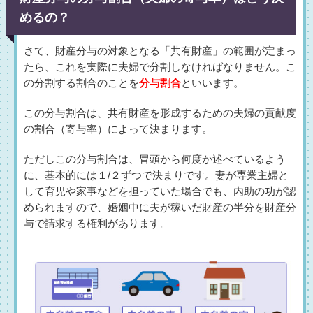
めるの？
さて、財産分与の対象となる「共有財産」の範囲が定まっ
たら、これを実際に夫婦で分割しなければなりません。こ
の分割する割合のことを
分与割合
といいます。
この分与割合は、共有財産を形成するための夫婦の貢献度
の割合（寄与率）によって決まります。
ただしこの分与割合は、冒頭から何度か述べているよう
に、基本的には１/２ずつで決まりです。妻が専業主婦と
して育児や家事などを担っていた場合でも、内助の功が認
められますので、婚姻中に夫が稼いだ財産の半分を財産分
与で請求する権利があります。