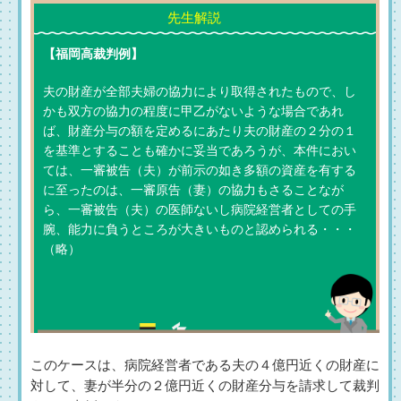
【福岡高裁判例】
夫の財産が全部夫婦の協力により取得されたもので、し
かも双方の協力の程度に甲乙がないような場合であれ
ば、財産分与の額を定めるにあたり夫の財産の２分の１
を基準とすることも確かに妥当であろうが、本件におい
ては、一審被告（夫）が前示の如き多額の資産を有する
に至ったのは、一審原告（妻）の協力もさることなが
ら、一審被告（夫）の医師ないし病院経営者としての手
腕、能力に負うところが大きいものと認められる・・・
（略）
このケースは、病院経営者である夫の４億円近くの財産に
対して、妻が半分の２億円近くの財産分与を請求して裁判